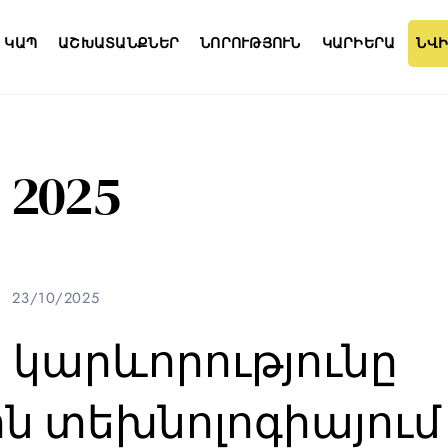
ԿԱՊ
ԱՇԽԱՏԱՆՔՆԵՐ
ՆՈՐՈՒԹՅՈՒՆ
ԿԱՐԻԵՐԱ
ՆՎԻ
2025
23/10/2025
կարևորությունը
ն տեխնոլոգիայում