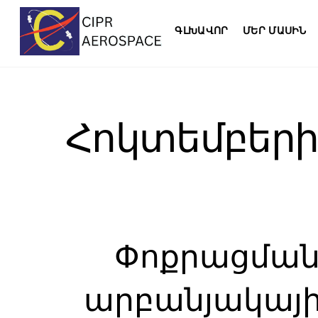
Skip
to
ԳԼԽԱՎՈՐ
ՄԵՐ ՄԱՍԻՆ
content
Հոկտեմբերի 
Փոքրացման 
արբանյակայի