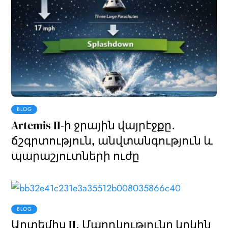
BLOG
Artemis II-ի ջրային վայրէջքը․
ճշգրտություն, անվտանգություն և
պարաշյուտների ուժը
BLOG
Արտեմիս II․ Մարդկությունը կրկին