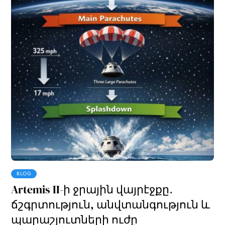
BLOG
Artemis II-ի ջրային վայրէջքը․
ճշգրտություն, անվտանգություն և
պարաշյուտների ուժը